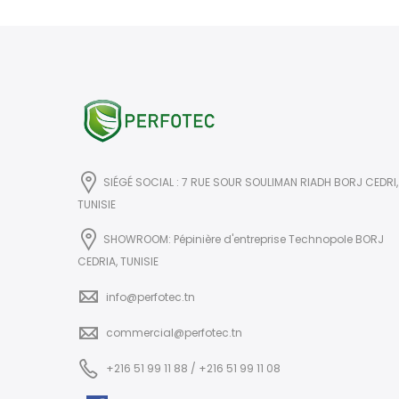
SIÉGÉ SOCIAL : 7 RUE SOUR SOULIMAN RIADH BORJ CEDRI,
TUNISIE
SHOWROOM: Pépinière d'entreprise Technopole BORJ
CEDRIA, TUNISIE
info@perfotec.tn
commercial@perfotec.tn
+216 51 99 11 88 / +216 51 99 11 08