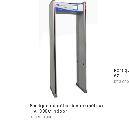
Portiq
6Z
DT
3.050
Portique de détection de métaux
– AT300C Indoor
DT
9.900,000