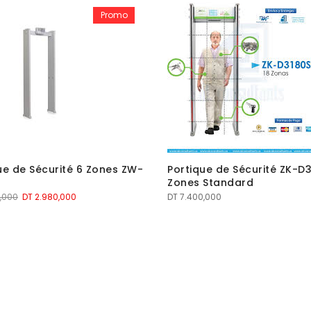
Promo
ue de Sécurité 6 Zones ZW-
Portique de Sécurité ZK-D3
Zones Standard
Le
Le
,000
DT
2.980,000
DT
7.400,000
prix
prix
initial
actuel
était :
est :
DT 3.050,000.
DT 2.980,000.