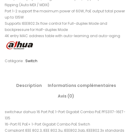
flipping (Auto MDI / MDIX)
Port 1-2 support the maximum power of 60W, PoE output total power
up to 135W
Supports IEEE802.3x flow control for Full-duplex Mode and
backpressure for Half-duplex Mode
4K entry MAC address table with auto-learning and auto-aging
Catégorie :
Switch
Description
Informations complémentaires
Avis (0)
switcheur dahua 16 Port PoE 1-Port Gigabit Combo PoE PFS3117-16ET-
135
16-Port FE PoE+ 1-Port Gigabit Combo PoE Switch
Compliant IEEE 802.3, IEEE 802.3u, IEEE802.3ab, IEEE802.3x standards