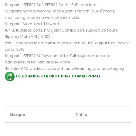
Supports IEEE802.3af, IEEE802.3at, Hi-PoE standards
Supports normal working mode, port isolation (VLAN) mode,
monitoring mode, network extend mode.
Supports Store-and-Forward
16*10/100Mbps ports, 1*Gigabit Combo port, support port auto
flipping (Auto MDI / MDIX)
Port 1-2 support the maximum power of 60W, PoE output total power
up to 135W
Supports IEEE802.3x flow control for Full-duplex Mode and
backpressure for Half-duplex Mode
4K entry MAC address table with auto-learning and auto-aging
TÉLÉCHARGER LA BROCHURE COMMERCIALE
Marque
Dahua