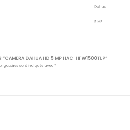
Dahua
5 MP
SUR “CAMERA DAHUA HD 5 MP HAC-HFW1500TLP”
ligatoires sont indiqués avec
*