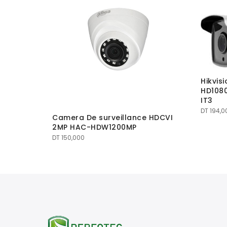
e IR20m,
Hikvis
E16D0T-
HD108
IT3
DT
194,0
Camera De surveillance HDCVI
2MP HAC-HDW1200MP
DT
150,000