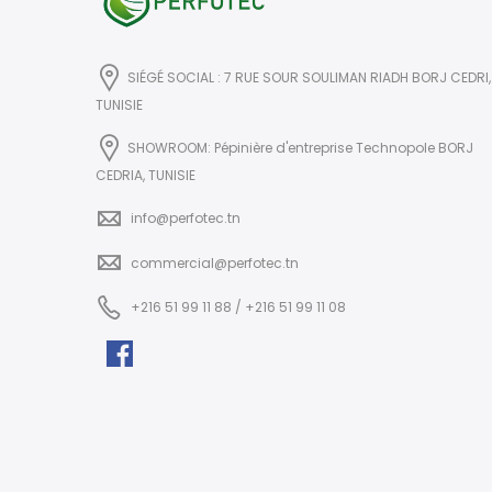
SIÉGÉ SOCIAL : 7 RUE SOUR SOULIMAN RIADH BORJ CEDRI,
TUNISIE
SHOWROOM: Pépinière d'entreprise Technopole BORJ
CEDRIA, TUNISIE
info@perfotec.tn
commercial@perfotec.tn
+216 51 99 11 88 / +216 51 99 11 08