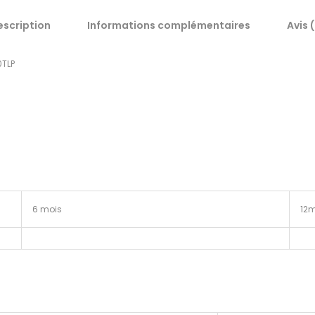
escription
Informations complémentaires
Avis 
0TLP
6 mois
12m