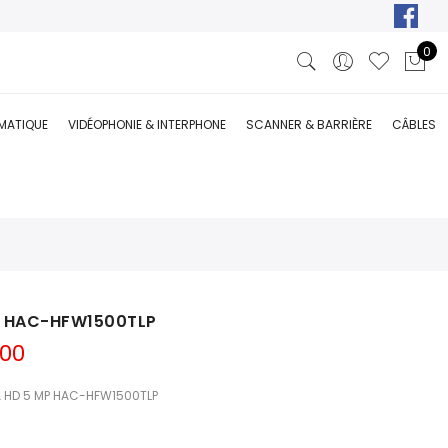
0
RMATIQUE
VIDÉOPHONIE & INTERPHONE
SCANNER & BARRIÈRE
CÂBLES
P HAC-HFW1500TLP
Le
000
prix
actuel
A HD 5 MP HAC-HFW1500TLP
est :
00.
DT 192,000.