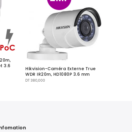
R20m,
Hikvisio
t 3.6
Hikvision-Caméra Externe True
dôme Ext
WDR IR20m, HD1080P 3.6 mm
HD 1080P
DT
380,000
Infomation