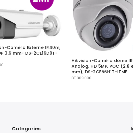
ion-Caméra Externe IR40m,
0P 3.6 mm- DS-2CE16D0T-
Hikvision-Camèra dôme I
00
Analog. HD 5MP, POC (2,8 e
mm), DS-2CE56H1T-ITME
DT
309,000
Categories