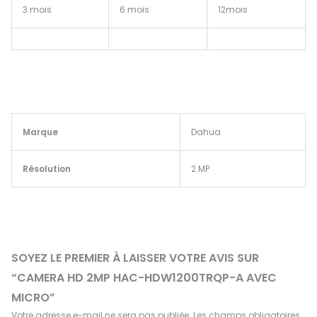
3 mois
6 mois
12mois
Marque
Dahua
Résolution
2 MP
SOYEZ LE PREMIER À LAISSER VOTRE AVIS SUR
“CAMERA HD 2MP HAC-HDW1200TRQP-A AVEC
MICRO”
Votre adresse e-mail ne sera pas publiée.
Les champs obligatoires