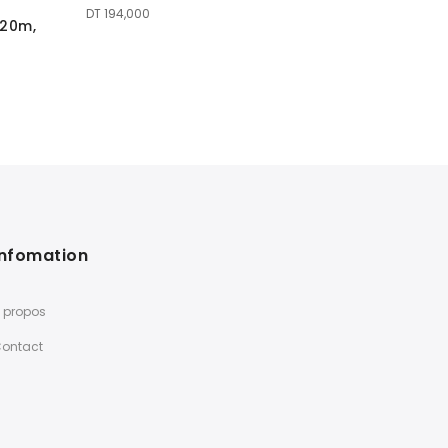
DT
194,000
DT
380,000
R20m,
Infomation
 propos
ontact