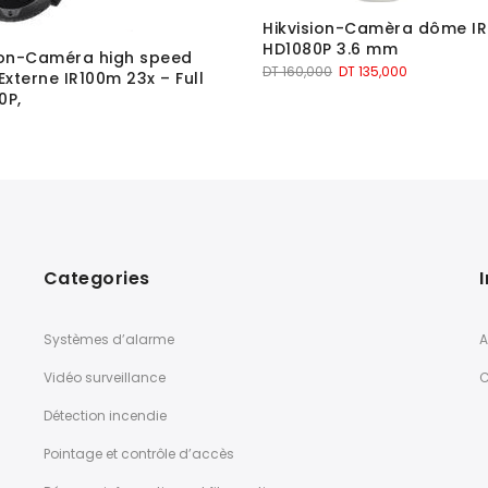
Hikvision-Camèra dôme I
HD1080P 3.6 mm
ion-Caméra high speed
Le
Le
DT
160,000
DT
135,000
xterne IR100m 23x – Full
prix
prix
0P,
initial
actuel
était :
est :
DT 160,000.
DT 135,000.
Categories
Systèmes d’alarme
A
Vidéo surveillance
C
Détection incendie
Pointage et contrôle d’accès