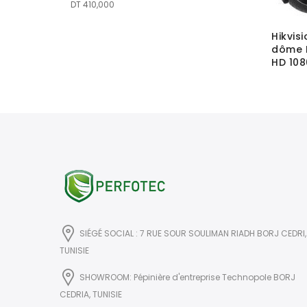
DT
410,000
 HDCVI
Hikvis
dôme E
HD 108
SIÉGÉ SOCIAL : 7 RUE SOUR SOULIMAN RIADH BORJ CEDRI,
TUNISIE
SHOWROOM: Pépinière d'entreprise Technopole BORJ
CEDRIA, TUNISIE