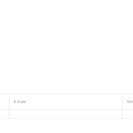
6 mois
12m