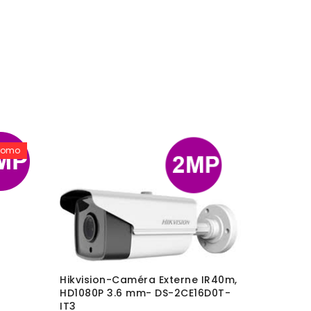
romo
Hikvision-Caméra Externe IR40m,
Hikvisio
HD1080P 3.6 mm- DS-2CE16D0T-
Analog H
IT3
DS-2CE16