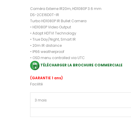
Caméra Externe IR20m, HD1080P 3.6 mm
DS-2CE16D0T-IR
Turbo HD1080P IR Bullet Camera
• HD1080P Video Output
• Adopt HDTVI Technology
• True Day/Night, Smart IR
• 20m IR distance
• IP66 weatherproof
• OSD menu controlled via UTC
TÉLÉCHARGER LA BROCHURE COMMERCIALE
(GARANTIE 1 ans)
Facilité
3 mois