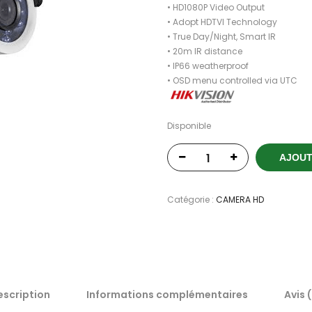
• HD1080P Video Output
• Adopt HDTVI Technology
• True Day/Night, Smart IR
• 20m IR distance
• IP66 weatherproof
• OSD menu controlled via UTC
Disponible
AJOUT
Catégorie :
CAMERA HD
escription
Informations complémentaires
Avis 