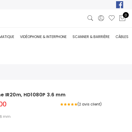
0
RMATIQUE
VIDÉOPHONIE & INTERPHONE
SCANNER & BARRIÈRE
CÂBLES
ne IR20m, HD1080P 3.6 mm
Le
00
(
2
avis client)
prix
actuel
3.6 mm
est :
00.
DT 135,000.