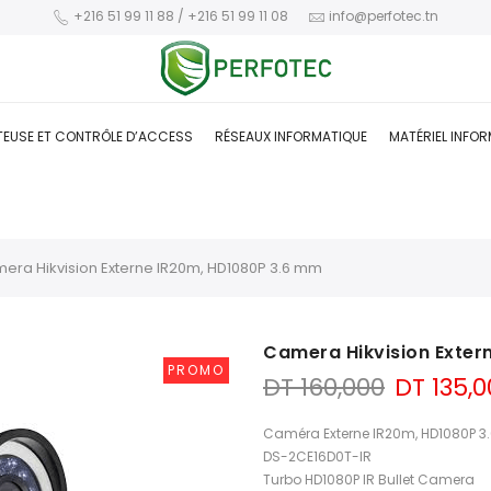
+216 51 99 11 88 / +216 51 99 11 08
info@perfotec.tn
TEUSE ET CONTRÔLE D’ACCESS
RÉSEAUX INFORMATIQUE
MATÉRIEL INFO
era Hikvision Externe IR20m, HD1080P 3.6 mm
Camera Hikvision Exter
PROMO
Le
DT
160,000
DT
135,0
prix
initial
Caméra Externe IR20m, HD1080P 
était :
DS-2CE16D0T-IR
DT 160,0
Turbo HD1080P IR Bullet Camera