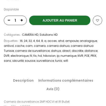
Disponible
AJOUTER AU PANIER
Catégories :
CAMERA HD
,
Solutions HD
Étiquettes :
16
,
24
,
32
,
4
,
64
,
8
,
a
,
acces
,
ahd
,
ampoule
,
analogique
,
antivol
,
cache
,
cam
,
camera
,
camera dahua
,
camera dahua
Tunisie
,
camera de surveillance
,
dahua
,
direct
,
discrète
,
distance
,
DVR
,
electronique
,
fil
,
fis
,
hd
,
hikvision
,
ip
,
numerique
,
NVR
,
POE
,
PRIX
,
sans
,
sécurité
,
sousse
,
surveillance
,
tunis
,
wifi
Description
Informations complémentaires
Avis (0)
Camera de surveillance 2MP HDCVI et IR Bullet