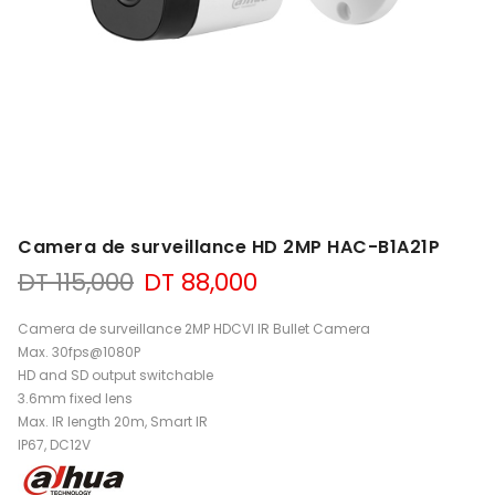
Camera de surveillance HD 2MP HAC-B1A21P
Le
Le
DT
115,000
DT
88,000
prix
prix
initial
actuel
Camera de surveillance 2MP HDCVI IR Bullet Camera
était :
est :
Max. 30fps@1080P
DT 115,000.
DT 88,000.
HD and SD output switchable
3.6mm fixed lens
Max. IR length 20m, Smart IR
IP67, DC12V