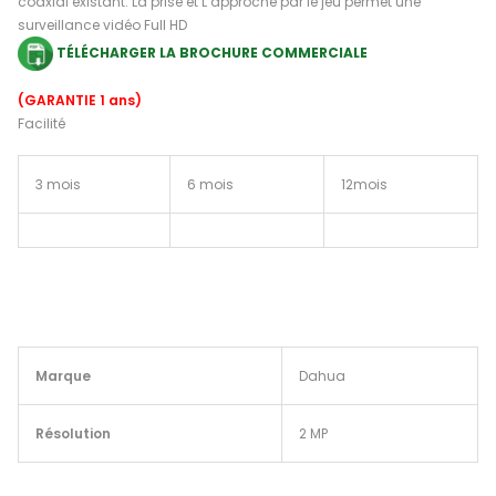
coaxial existant. La prise et L’approche par le jeu permet une
surveillance vidéo Full HD
TÉLÉCHARGER LA BROCHURE COMMERCIALE
(GARANTIE 1 ans)
Facilité
3 mois
6 mois
12mois
Marque
Dahua
Résolution
2 MP