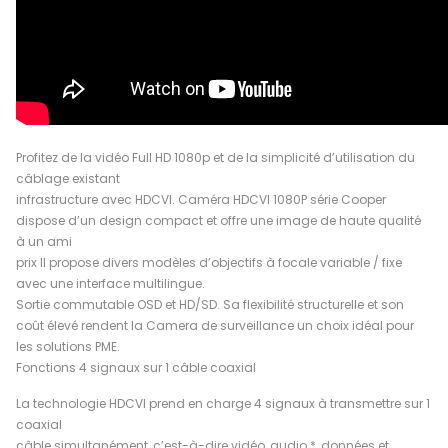
Profitez de la vidéo Full HD 1080p et de la simplicité d’utilisation du
câblage existant
infrastructure avec HDCVI. Caméra HDCVI 1080P série Cooper
dispose d’un design compact et offre une image de haute qualité
à un ami
prix Il propose divers modèles d’objectifs à focale variable / fixe
avec une interface multilingue.
Sortie commutable OSD et HD/SD. Sa flexibilité structurelle et son
coût élevé rendent la Camera de surveillance un choix idéal pour
les solutions PME.
Fonctions 4 signaux sur 1 câble coaxial
La technologie HDCVI prend en charge 4 signaux à transmettre sur 1
coaxial
câble simultanément, c’est-à-dire vidéo, audio *, données et