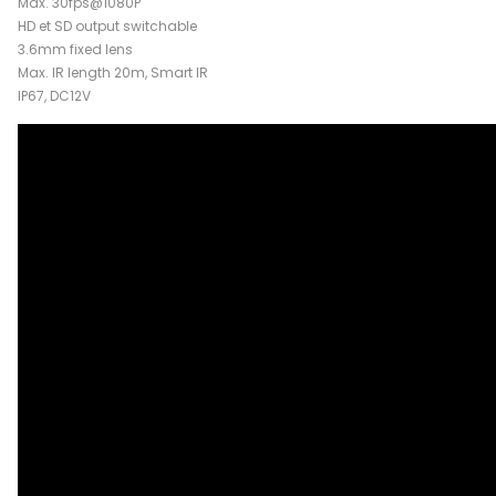
Max. 30fps@1080P
HD et SD output switchable
3.6mm fixed lens
Max. IR length 20m, Smart IR
IP67, DC12V