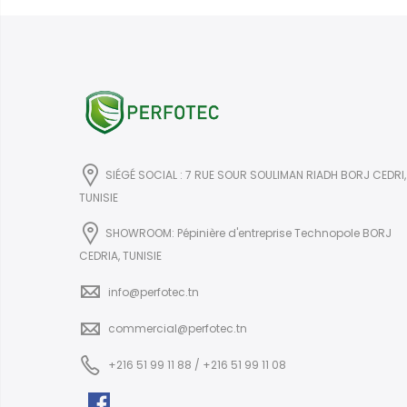
était :
est :
DT 1.140,000.
DT 1.100,000.
SIÉGÉ SOCIAL : 7 RUE SOUR SOULIMAN RIADH BORJ CEDRI,
TUNISIE
SHOWROOM: Pépinière d'entreprise Technopole BORJ
CEDRIA, TUNISIE
info@perfotec.tn
commercial@perfotec.tn
+216 51 99 11 88 / +216 51 99 11 08