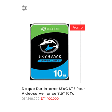
Promo
Disque Dur Interne SEAGATE Pour
Vidéosurveillance 3.5″ 10To
Le
Le
DT
1.140,000
DT
1.100,000
prix
prix
initial
actuel