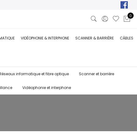
0
RMATIQUE
VIDÉOPHONIE & INTERPHONE
SCANNER & BARRIÈRE
CÂBLES
Réseaux informatique et fibre optique
Scanner et barrière
illance
Vidéophonie et interphone