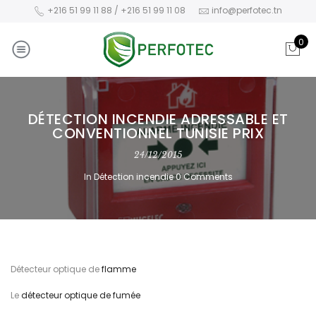
+216 51 99 11 88 / +216 51 99 11 08
info@perfotec.tn
0
DÉTECTION INCENDIE ADRESSABLE ET
CONVENTIONNEL TUNISIE PRIX
24/12/2015
In
Détection incendie
0 Comments
Détecteur optique de
flamme
Le
détecteur optique de fumée