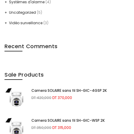
Systèmes d'alarme
(4)
Uncategorized
(5)
Vidéo surveillance
(3)
Recent Comments
Sale Products
Camera SOLAIRE sans fil SH-GIC-4GSP 2K
Le
Le
DT
420,000
DT
370,000
prix
prix
initial
actuel
était :
est :
Camera SOLAIRE sans fil SH-GIC-WSP 2K
DT 420,000.
DT 370,000.
Le
Le
DT
350,000
DT
315,000