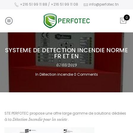
+216 51 99 11 88 / +216 51 99 11 08
info@perfotec.tn
0
SYSTEME DE DETECTION INCENDIE NORME
FR ET EN
07/03/2019
In
Détection incendie
0 Comments
STE PERFOTEC propose une offre large gamme de solutions dédiées
à la
.
Détection Incendie pour les societe