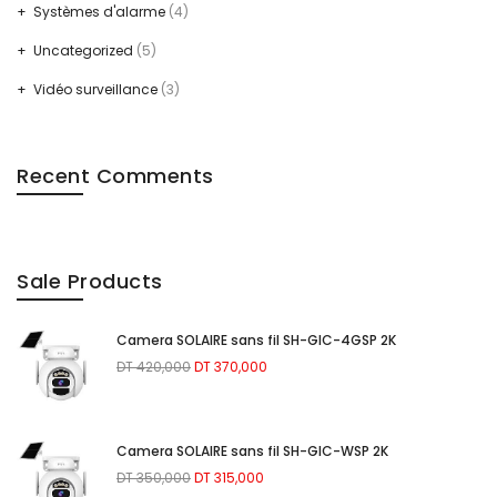
Systèmes d'alarme
(4)
Uncategorized
(5)
Vidéo surveillance
(3)
Recent Comments
Sale Products
Camera SOLAIRE sans fil SH-GIC-4GSP 2K
Le
Le
DT
420,000
DT
370,000
prix
prix
initial
actuel
était :
est :
Camera SOLAIRE sans fil SH-GIC-WSP 2K
DT 420,000.
DT 370,000.
Le
Le
DT
350,000
DT
315,000